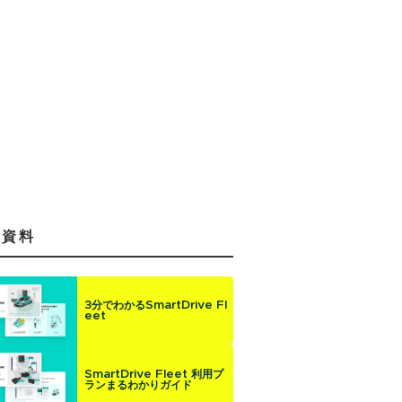
気資料
3分でわかるSmartDrive Fl
eet
SmartDrive Fleet 利用プ
ランまるわかりガイド