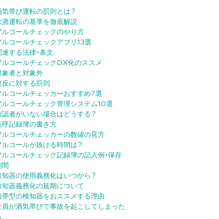
酒気帯び運転の罰則とは？
飲酒運転の基準を徹底解説
アルコールチェックのやり方
アルコールチェックアプリ13選
関連する法律・条文
アルコールチェックDX化のススメ
対象者と対象外
違反に対する罰則
アルコールチェッカーおすすめ7選
アルコールチェック管理システム10選
確認者がいない場合はどうする？
点呼記録簿の書き方
アルコールチェッカーの数値の見方
アルコールが抜ける時間は？
アルコールチェック記録簿の記入例・保存
期間
検知器の使用義務化はいつから？
検知器義務化の延期について
携帯型の検知器をおススメする理由
社員が酒気帯びで事故を起こしてしまった
ら