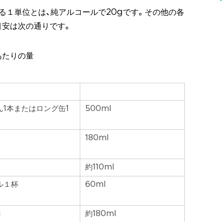
る１単位とは、純アルコールで20gです。その他の各
目安は次の通りです。
あたりの量
ん1本またはロング缶1
500ml
180ml
合
約110ml
ル１杯
60ml
杯
約180ml