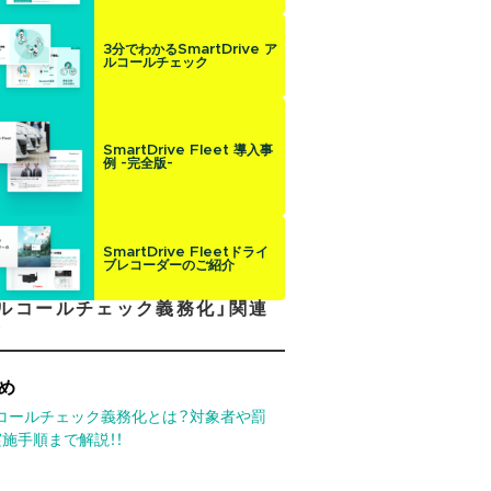
3分でわかるSmartDrive ア
ルコールチェック
SmartDrive Fleet 導入事
例 -完全版-
SmartDrive Fleetドライ
ブレコーダーのご紹介
アルコールチェック義務化」関連
事
め
コールチェック義務化とは？対象者や罰
実施手順まで解説！！