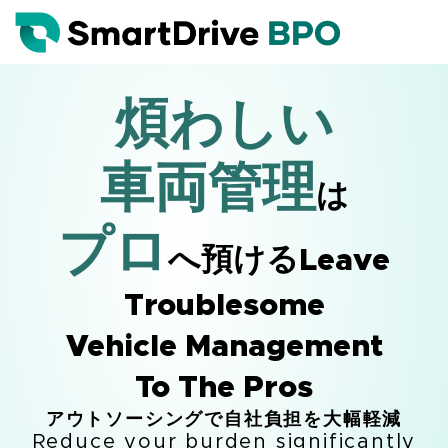
煩わしい
車両管理
は
プロ
へ預ける
Leave
Troublesome
Vehicle Management
To The Pros
アウトソーシングで自社負担を大幅軽減
Reduce your burden significantly