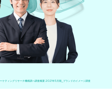
マーケティングリサーチ機構調べ調査概要:2021年5月期_ブランドのイメージ調査