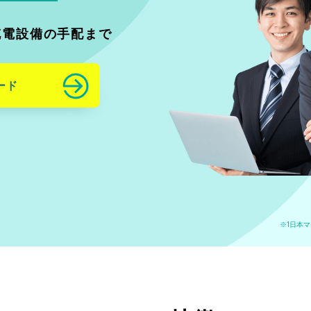
充電設備の手配まで
ード
※1日本