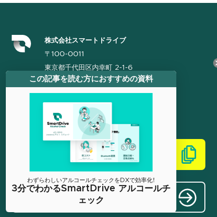
株式会社スマートドライブ
〒100-0011
東京都千代田区内幸町 2-1-6
この記事を読む方におすすめの資料
日比谷パークフロント 19階（WeWork 内）
資料請求
わずらわしいアルコールチェックをDXで効率化！
3分でわかるSmartDrive アルコールチ
お問い合わせ
ェック