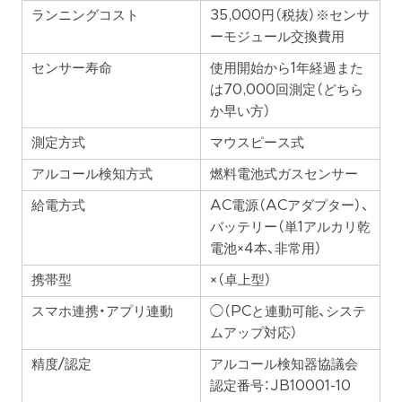
ランニングコスト
35,000円（税抜）※センサ
ーモジュール交換費用
センサー寿命
使用開始から1年経過また
は70,000回測定（どちら
か早い方）
測定方式
マウスピース式
アルコール検知方式
燃料電池式ガスセンサー
給電方式
AC電源（ACアダプター）、
バッテリー（単1アルカリ乾
電池×4本、非常用）
携帯型
×（卓上型）
スマホ連携・アプリ連動
◯（PCと連動可能、システ
ムアップ対応）
精度/認定
アルコール検知器協議会
認定番号：JB10001-10