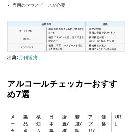
専用のマウスピースが必要
出典：
月刊総務
アルコールチェッカーおすす
め7選
メ
製
検
日
据
精
ア
価
UR
ー
品
知
本
置/
度/
プ
格
L
カ
名
方
製
携
認
リ/