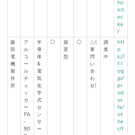
ho
lch
ec
ke
r
藤
ア
半
◯
据
◯
△（
調
htt
田
ル
導
置
要
査
p
電
コ
体
型
問
中
s://
機
ー
&
い
f-l
製
ル
電
合
og.
作
チ
気
わ
jp/
所
ェ
化
せ）
pr
ッ
学
od
カ
式
uc
ー
セ
ts/
FA
ン
ot
-
サ
he
90
ー
r/f