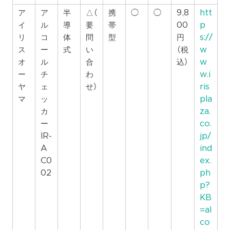
ア
ア
半
△（
携
◯
◯
9,8
htt
イ
ル
導
要
帯
00
p
リ
コ
体
問
型
円
s://
ス
ー
式
い
（税
w
オ
ル
合
込）
w
ー
チ
わ
w.i
ヤ
ェ
せ）
ris
マ
ッ
pla
カ
za.
ー
co.
IR-
jp/
A
ind
C0
ex.
02
ph
p?
KB
=al
co