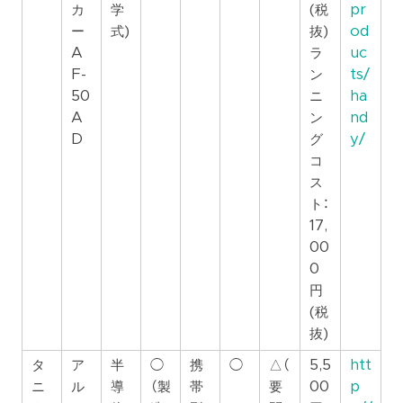
カ
学
(税
pr
ー
式)
抜)
od
A
ラ
uc
F-
ン
ts/
50
ニ
ha
A
ン
nd
D
グ
y/
コ
ス
ト：
17,
00
0
円
(税
抜)
タ
ア
半
◯
携
◯
△（
5,5
htt
ニ
ル
導
（製
帯
要
00
p