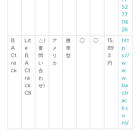
52
77
116
26
B
Lit
△（
ア
携
◯
◯
15,
htt
A
e
要
メ
帯
89
p
Ct
B
問
リ
型
3
s://
ra
A
い
カ
円
w
ck
Ct
合
w
ra
わ
w.
ck
せ）
ba
C8
ctr
ac
k.c
o
m/