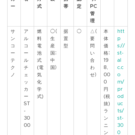
ー
式
帯
定
PC
管
理
サ
ア
燃
◯（
据
◯
△（
本
htt
ン
ル
料
生
置
要
体
p
コ
コ
電
産
型
問
価
s://
ー
ー
池
国：
い
格：
st-
テ
ル
式
中
合
19
al
ク
チ
(電
国）
わ
8,
c.c
ノ
ェ
気
せ）
00
o
ッ
化
0
m/
カ
学
円
pr
ー
式)
(税
od
ST
抜)
uc
-
ラ
ts/
30
ン
st-
00
ニ
30
ン
0