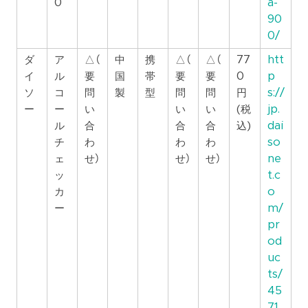
0
a-
90
0/
ダ
ア
△（
中
携
△（
△（
77
htt
イ
ル
要
国
帯
要
要
0
p
ソ
コ
問
製
型
問
問
円
s://
ー
ー
い
い
い
(税
jp.
ル
合
合
合
込)
dai
チ
わ
わ
わ
so
ェ
せ）
せ）
せ）
ne
ッ
t.c
カ
o
ー
m/
pr
od
uc
ts/
45
71