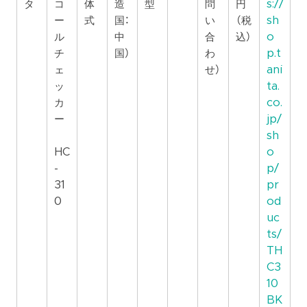
タ
コ
体
造
型
問
円
s://
ー
式
国：
い
（税
sh
ル
中
合
込）
o
チ
国）
わ
p.t
ェ
せ）
ani
ッ
ta.
カ
co.
ー
jp/
sh
HC
o
-
p/
31
pr
0
od
uc
ts/
TH
C3
10
BK