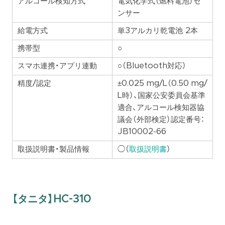
アルコール検知方式
電気化学式（燃料電池）セ
ンサー
給電方式
単3アルカリ乾電池 2本
携帯型
○
スマホ連携・アプリ連動
○（Bluetooth対応）
精度/認定
±0.025 mg/L（0.50 mg/
L時）、国家公安委員会基準
適合、アルコール検知器協
議会（外部検定）認定番号：
JB10002-66
取扱説明書・製品情報
◯（
取扱説明書
）
【タニタ】HC-310