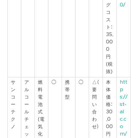
グ
0/
コ
ス
ト：
35,
00
0
円
(税
抜)
サ
ア
燃
◯
携
◯
△（
本
htt
ン
ル
料
帯
要
体
p
コ
コ
電
型
問
価
s://
ー
ー
池
い
格：
st-
テ
ル
式
合
30
al
ク
チ
(電
わ
,0
c.c
ノ
ェ
気
せ）
00
o
ッ
化
円
m/