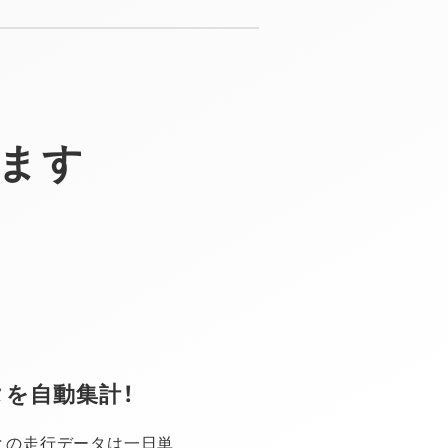
ます
を自動集計！
との走行データは一日単