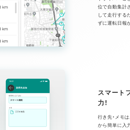
位で自動集計
して走行する
ずに運転日報
スマート
力！
行き先・メモ
から簡単に入