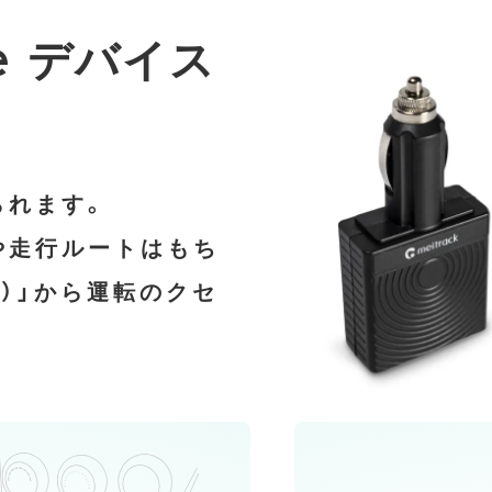
ve デバイス
られます。
や走行ルートはもち
力）」から運転のクセ