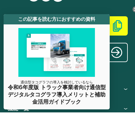
この記事を読む方におすすめの資料
資料請求
お問い合わせ
通信型タコグラフの導入を検討しているなら
令和6年度版 トラック事業者向け通信型
SmartDrive Fleet
デジタルタコグラフ導入メリットと補助
金活用ガイドブック
機能一覧
学びと参考資料