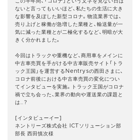
この半年間、「コロナ」という文字を見ない日は
ないと言ってもいいほど、私たちの生活に大き
な影響を及ぼした新型コロナ。物流業界では、
売り上げと稼働が急増した業種と、輸送量が一
気に減った業種とが二極化するなど、明暗が大
きく分かれました。
今回はトラックや重機など、商用車をメインに
中古車売買を手がける中古車販売サイト「トラ
ック王国」を運営するNentrysの西田さまに、
コロナ前後における中古車売買の変化につい
てインタビューを実施。トラック王国がコロナ
禍で立ち会った、業界の動向や運送業の課題と
は…？
[インタビューイー]
ネントリーズ株式会社 ICTソリューション部
部長 西田慎次様