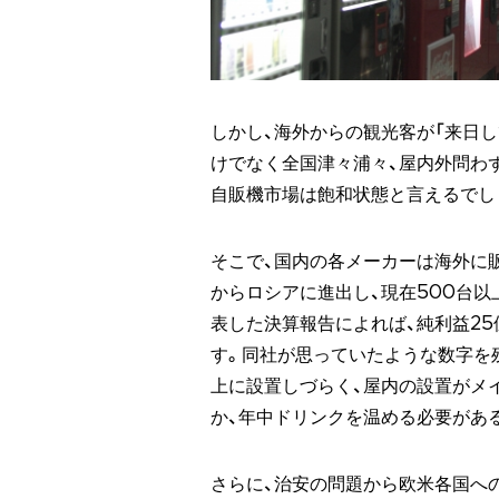
しかし、海外からの観光客が「来日
けでなく全国津々浦々、屋内外問わ
自販機市場は飽和状態と言えるでし
そこで、国内の各メーカーは海外に販
からロシアに進出し、現在500台以
表した決算報告によれば、純利益25
す。同社が思っていたような数字を
上に設置しづらく、屋内の設置がメ
か、年中ドリンクを温める必要があ
さらに、治安の問題から欧米各国へ