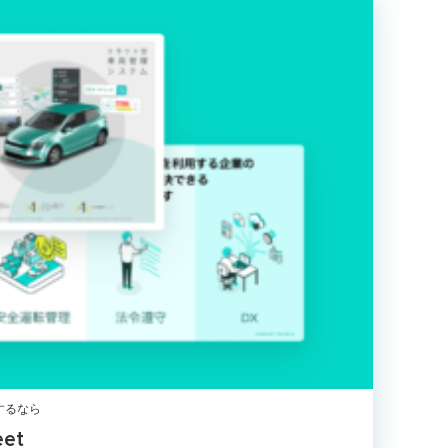
するなら
et