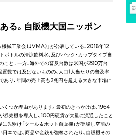
ある。自販機大国ニッポン
械工業会（JVMA）」が公表している、2018年12
ットボトルの清涼飲料水、及びパック・カップタイプ自
のこと。一方、海外での普及台数は米国が290万台
設置数では及ばないものの、人口1人当たりの普及率
であり、年間の売上高も2兆円を超える大きな市場に
くつか理由があります。最初のきっかけは、1964
が券売機を導入し、100円硬貨が大量に流通したこと
界に先駆け「クール＆ホット自販機」が登場し空前の
い日本では、商品や金銭を強奪されたり、自販機その