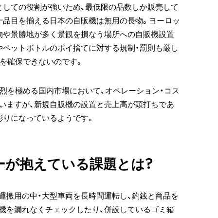
としての役割が強いため、最低限の品数しか販売して
十品目を揃える日本の自販機は無用の長物。ヨーロッ
物や景勝地が多く景観を損なう場所への自販機設置
やペットボトルのポイ捨てに対する規制・罰則も厳し
主を確保できないのです。
熾烈を極める国内市場において、オペレーション・コス
いますが、新規自販機の設置と売上高が頭打ちであ
彫りになっているようです。
ーが抱えている課題とは?
運搬用の中・大型車両を長時間運転し、釣銭と商品を
機を漏れなくチェックしたり、併設しているゴミ箱