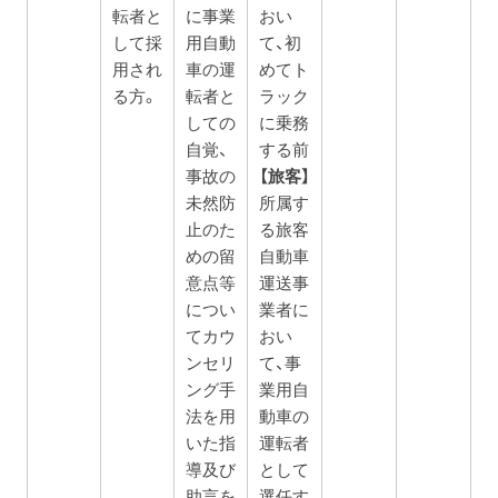
転者と
に事業
おい
して採
用自動
て、初
用され
車の運
めてト
る方。
転者と
ラック
しての
に乗務
自覚、
する前
事故の
【旅客】
未然防
所属す
止のた
る旅客
めの留
自動車
意点等
運送事
につい
業者に
てカウ
おい
ンセリ
て、事
ング手
業用自
法を用
動車の
いた指
運転者
導及び
として
助言を
選任す