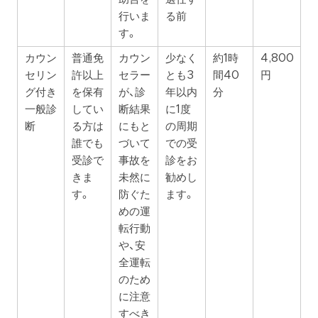
行いま
る前
す。
カウン
普通免
カウン
少なく
約1時
4,800
セリン
許以上
セラー
とも3
間40
円
グ付き
を保有
が、診
年以内
分
一般診
してい
断結果
に1度
断
る方は
にもと
の周期
誰でも
づいて
での受
受診で
事故を
診をお
きま
未然に
勧めし
す。
防ぐた
ます。
めの運
転行動
や、安
全運転
のため
に注意
すべき