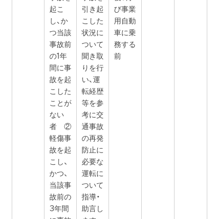
起こ
引き起
び事業
し、か
こした
用自動
つ当該
状況に
車に乗
事故前
ついて
務する
の1年
聞き取
前
間に事
りを行
故を起
い、運
こした
転経歴
ことが
等を参
ない
考に交
者 ②
通事故
軽傷事
の再発
故を起
防止に
こし、
必要な
かつ、
運転に
当該事
ついて
故前の
指導・
3年間
助言し