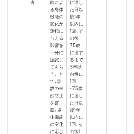
者
齢によ
に達し
る身体
た日以
機能の
後1年
変化が
以内に
運転に
1回、そ
与える
の後
影響を
75歳
十分に
に達す
認識し
るまで
てもら
3年以
うこと
内毎に
で、事
1回
故の未
・75歳
然防止
に達し
を啓
た日以
蒙。身
後1年
体機能
以内に
の変化
1回、そ
に応じ
の後1