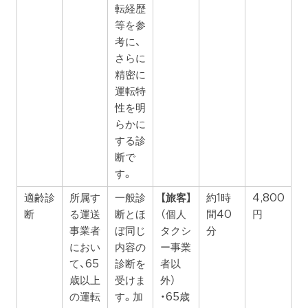
転経歴
等を参
考に、
さらに
精密に
運転特
性を明
らかに
する診
断で
す。
適齢診
所属す
一般診
【旅客】
約1時
4,800
断
る運送
断とほ
（個人
間40
円
事業者
ぼ同じ
タクシ
分
におい
内容の
ー事業
て、65
診断を
者以
歳以上
受けま
外）
の運転
す。加
・65歳