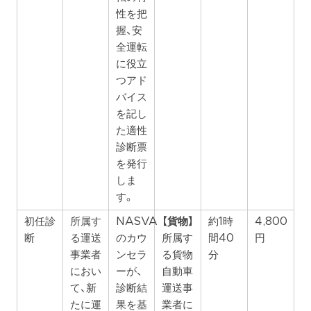
性を把
握、安
全運転
に役立
つアド
バイス
を記し
た適性
診断票
を発行
しま
す。
初任診
所属す
NASVA
【貨物】
約1時
4,800
断
る運送
のカウ
所属す
間40
円
事業者
ンセラ
る貨物
分
におい
ーが、
自動車
て、新
診断結
運送事
たに運
果を基
業者に