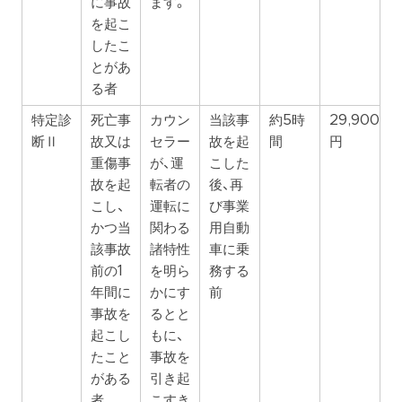
に事故
ます。
を起こ
したこ
とがあ
る者
特定診
死亡事
カウン
当該事
約5時
29,900
断Ⅱ
故又は
セラー
故を起
間
円
重傷事
が、運
こした
故を起
転者の
後、再
こし、
運転に
び事業
かつ当
関わる
用自動
該事故
諸特性
車に乗
前の1
を明ら
務する
年間に
かにす
前
事故を
るとと
起こし
もに、
たこと
事故を
がある
引き起
者
こすき