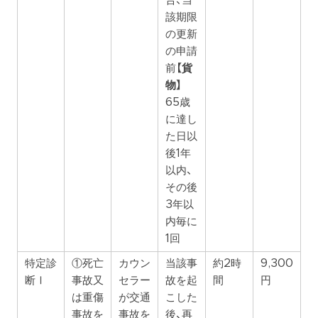
合、当
該期限
の更新
の申請
前
【貨
物】
65歳
に達し
た日以
後1年
以内、
その後
3年以
内毎に
1回
特定診
①死亡
カウン
当該事
約2時
9,300
断Ⅰ
事故又
セラー
故を起
間
円
は重傷
が交通
こした
事故を
事故を
後、再