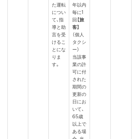
た運転
年以内
につい
毎に1
て、指
回
【旅
導と助
客】
言を受
（個人
けるこ
タクシ
とにな
ー）
りま
当該事
す。
業の許
可に付
された
期間の
更新の
日にお
いて、
65歳
以上で
ある場