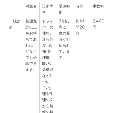
対象者
診断内
受診時
時間
手数料
容
期
一般診
普通免
ドライ
3年以
約1時
2,400
断
許以上
バーの
内に1
間20
円
をお持
性格、
度の受
分
ちであ
運転態
診が勧
れば、
度、認
められ
どなた
知・処
ていま
でも受
理機
す。
診でき
能、視
ます。
覚機能
などに
つい
て、心
理や生
理の面
から運
転の特