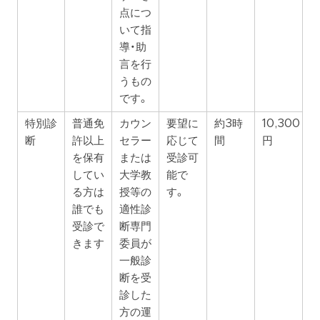
点につ
いて指
導・助
言を行
うもの
です。
特別診
普通免
カウン
要望に
約3時
10,300
断
許以上
セラー
応じて
間
円
を保有
または
受診可
してい
大学教
能で
る方は
授等の
す。
誰でも
適性診
受診で
断専門
きます
委員が
一般診
断を受
診した
方の運