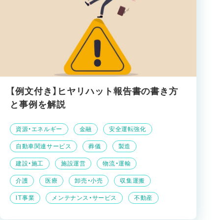
【例文付き】ヒヤリハット報告書の書き方
と事例を解説
資源・エネルギー
金融
安全運転強化
自動車関連サービス
葬儀
製造
建設・施工
施設運営
物流・運輸
介護
医療
卸売・小売
収集運搬
IT事業
メンテナンス・サービス
不動産