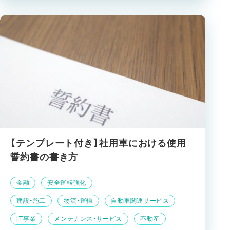
【テンプレート付き】社用車における使用
誓約書の書き方
金融
安全運転強化
建設・施工
物流・運輸
自動車関連サービス
IT事業
メンテナンス・サービス
不動産