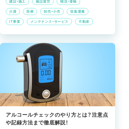
建設・施工
施設運営
物流・運輸
介護
医療
卸売・小売
収集運搬
IT事業
メンテナンス・サービス
不動産
アルコールチェックのやり方とは？注意点
や記録方法まで徹底解説！