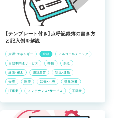
【テンプレート付き】点呼記録簿の書き方
と記入例を解説
資源・エネルギー
金融
アルコールチェック
自動車関連サービス
葬儀
製造
建設・施工
施設運営
物流・運輸
介護
医療
卸売・小売
収集運搬
IT事業
メンテナンス・サービス
不動産