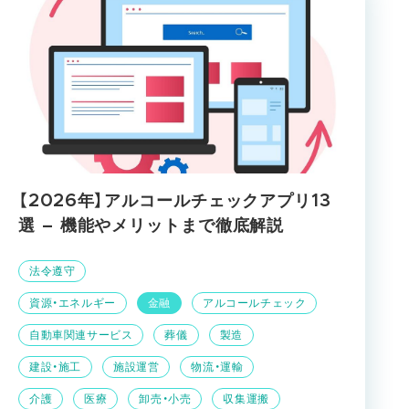
【2026年】アルコールチェックアプリ13
選 – 機能やメリットまで徹底解説
法令遵守
資源・エネルギー
金融
アルコールチェック
自動車関連サービス
葬儀
製造
建設・施工
施設運営
物流・運輸
介護
医療
卸売・小売
収集運搬