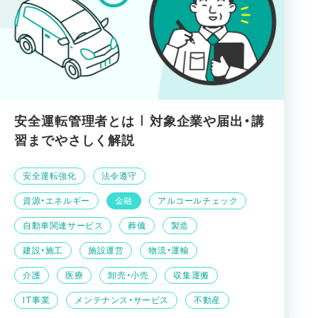
安全運転管理者とは | 対象企業や届出・講
習までやさしく解説
安全運転強化
法令遵守
資源・エネルギー
金融
アルコールチェック
自動車関連サービス
葬儀
製造
建設・施工
施設運営
物流・運輸
介護
医療
卸売・小売
収集運搬
IT事業
メンテナンス・サービス
不動産