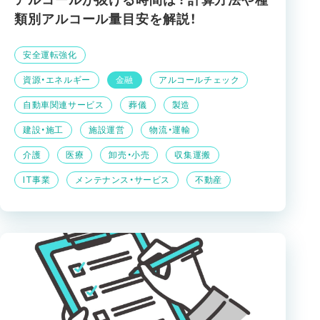
アルコールが抜ける時間は？計算方法や種
類別アルコール量目安を解説！
安全運転強化
資源・エネルギー
金融
アルコールチェック
自動車関連サービス
葬儀
製造
建設・施工
施設運営
物流・運輸
介護
医療
卸売・小売
収集運搬
IT事業
メンテナンス・サービス
不動産