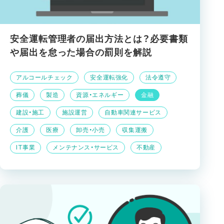
安全運転管理者の届出方法とは？必要書類
や届出を怠った場合の罰則を解説
アルコールチェック
安全運転強化
法令遵守
葬儀
製造
資源・エネルギー
金融
建設・施工
施設運営
自動車関連サービス
介護
医療
卸売・小売
収集運搬
IT事業
メンテナンス・サービス
不動産