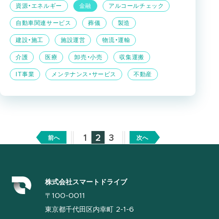
資源・エネルギー
金融
アルコールチェック
自動車関連サービス
葬儀
製造
建設・施工
施設運営
物流・運輸
介護
医療
卸売・小売
収集運搬
IT事業
メンテナンス・サービス
不動産
1
2
3
前へ
次へ
株式会社スマートドライブ
〒100-0011
東京都千代田区内幸町 2-1-6