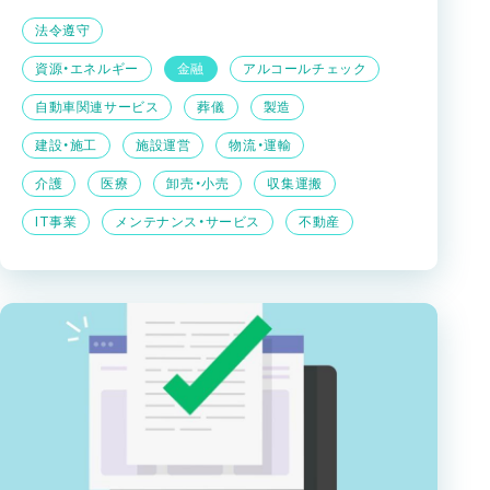
法令遵守
資源・エネルギー
金融
アルコールチェック
自動車関連サービス
葬儀
製造
建設・施工
施設運営
物流・運輸
介護
医療
卸売・小売
収集運搬
IT事業
メンテナンス・サービス
不動産