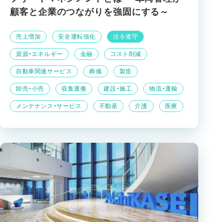
顧客と企業のつながりを強固にする～
売上増加
安全運転強化
法令遵守
資源・エネルギー
金融
コスト削減
自動車関連サービス
葬儀
製造
卸売・小売
収集運搬
建設・施工
物流・運輸
メンテナンス・サービス
不動産
介護
医療