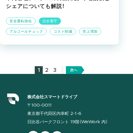
シェアについても解説！
安全運転強化
法令遵守
アルコールチェック
コスト削減
売上増加
1
2
3
次へ
株式会社スマートドライブ
〒100-0011
東京都千代田区内幸町 2-1-6
日比谷パークフロント 19階（WeWork 内）