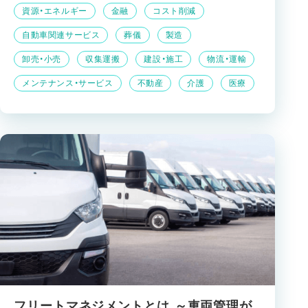
資源・エネルギー
金融
コスト削減
自動車関連サービス
葬儀
製造
卸売・小売
収集運搬
建設・施工
物流・運輸
メンテナンス・サービス
不動産
介護
医療
フリートマネジメントとは ～車両管理が