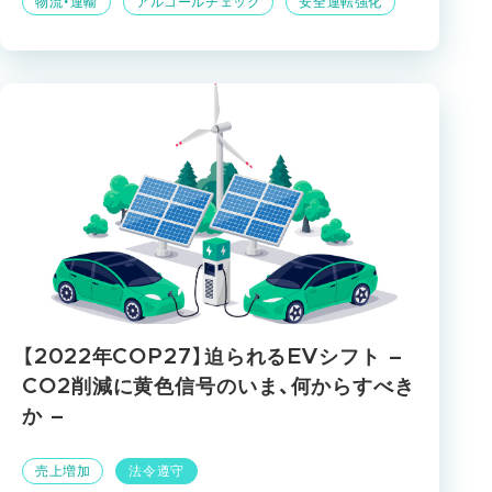
物流・運輸
アルコールチェック
安全運転強化
【2022年COP27】迫られるEVシフト –
CO2削減に黄色信号のいま、何からすべき
か –
売上増加
法令遵守