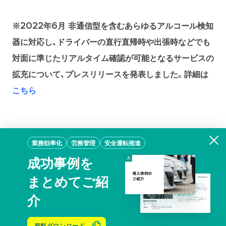
※2022年6月 非通信型を含むあらゆるアルコール検知
器に対応し、ドライバーの直行直帰時や出張時などでも
対面に準じたリアルタイム確認が可能となるサービスの
拡充について、プレスリリースを発表しました。詳細は
こちら
業務効率化
労務管理
安全運転推進
成功事例を
安全運転指導から
まとめてご紹
業務効率化まで、活
介