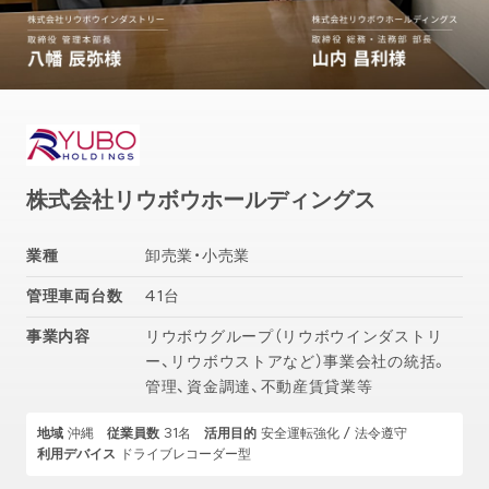
株式会社リウボウホールディングス
業種
卸売業・小売業
管理車両台数
41台
事業内容
リウボウグループ（リウボウインダストリ
ー、リウボウストアなど）事業会社の統括。
管理、資金調達、不動産賃貸業等
地域
沖縄
従業員数
31名
活用目的
安全運転強化 / 法令遵守
利用デバイス
ドライブレコーダー型