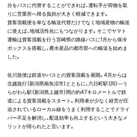
分をバスに代替することができれば、運転手が荷物を取
りに営業所へ帰る負担が大きく軽減できます。
貨客混載便を単なる輸送代替だけでなく地域産物の輸送
に使えば、地域活性化にもつながります。そこでヤマト
運輸は貨客混載を行う宮崎県の路線バスに1月から保冷
ボックスを搭載し、農水産品の都市部への輸送を始めま
した。
佐川急便は鉄道やバスとの貨客混載を展開。4月からは
北越急行（新潟県南魚沼市）とともに、六日町駅（同）―う
らがわら駅（新潟県上越市）間の約47キロメートルで鉄
道による貨客混載をスタート。利用者が少なく経営が圧
迫されているローカル線をうまく利用することでドライ
バー不足を解消し、配送効率も向上するという大きなメ
リットが得られたと言います。