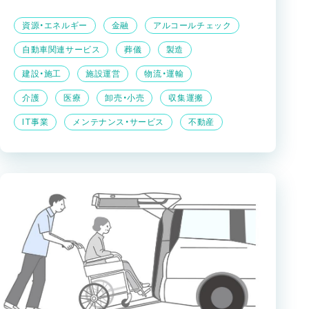
資源・エネルギー
金融
アルコールチェック
自動車関連サービス
葬儀
製造
建設・施工
施設運営
物流・運輸
介護
医療
卸売・小売
収集運搬
IT事業
メンテナンス・サービス
不動産