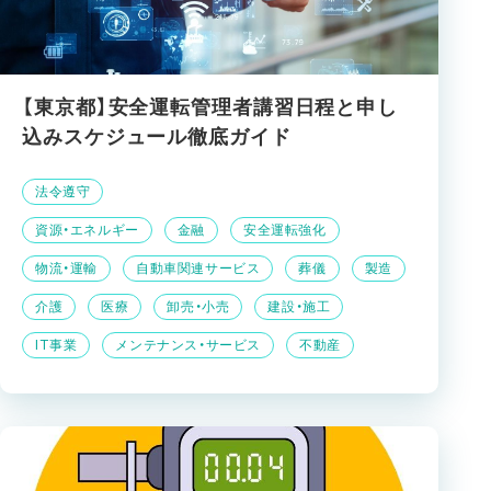
【東京都】安全運転管理者講習日程と申し
込みスケジュール徹底ガイド
法令遵守
資源・エネルギー
金融
安全運転強化
物流・運輸
自動車関連サービス
葬儀
製造
介護
医療
卸売・小売
建設・施工
IT事業
メンテナンス・サービス
不動産