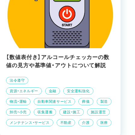
【数値表付き】アルコールチェッカーの数
値の見方や基準値・アウトについて解説
法令遵守
資源・エネルギー
金融
安全運転強化
物流・運輸
自動車関連サービス
葬儀
製造
卸売・小売
収集運搬
建設・施工
施設運営
メンテナンス・サービス
不動産
介護
医療