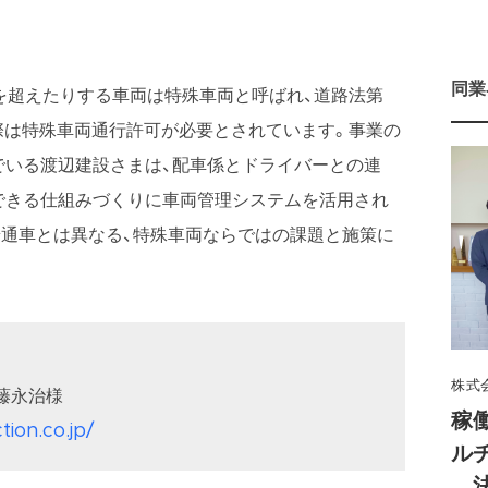
同業
値を超えたりする車両は特殊車両と呼ばれ、道路法第
る際は特殊車両通行許可が必要とされています。事業の
でいる渡辺建設さまは、配車係とドライバーとの連
できる仕組みづくりに車両管理システムを活用され
普通車とは異なる、特殊車両ならではの課題と施策に
株式
藤永治様
稼
ion.co.jp/
ル
法