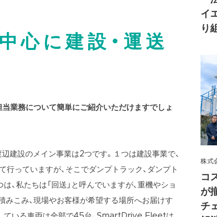
イ
り
中心に建設・運送
担当業務について簡単にご紹介いただけますでしょ
渡辺建設のメイン事業は2つです。１つは建設事業で、
株式
して行っていますが、そこでダンプトラック、ダンプト
コ
は、私たちは「回送」と呼んでいますが、重機やショ
が
積みこみ、現場やお客様が希望する場所へお届けす
チ
る車両は全部で45台、SmartDrive Fleetは