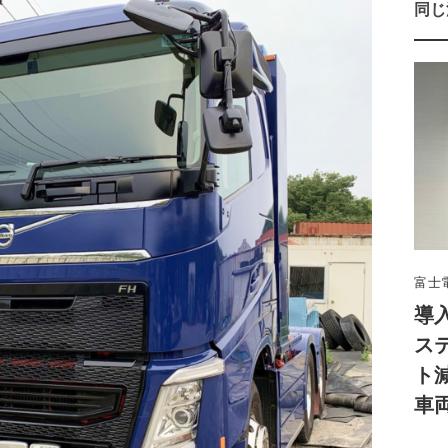
同じ
富士
導
ス
ト
車