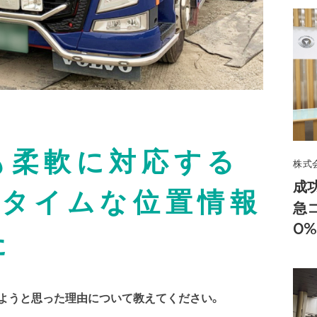
も柔軟に対応する
株式
成
ルタイムな位置情報
急
0
た
ようと思った理由について教えてください。