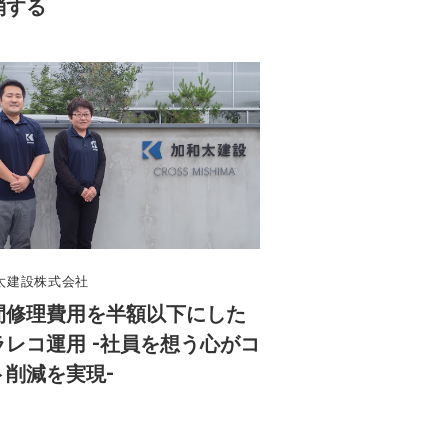
消する
太建設株式会社
間修理費用を半額以下にした
ラレコ運用 -社員を想う心がコ
ト削減を実現-