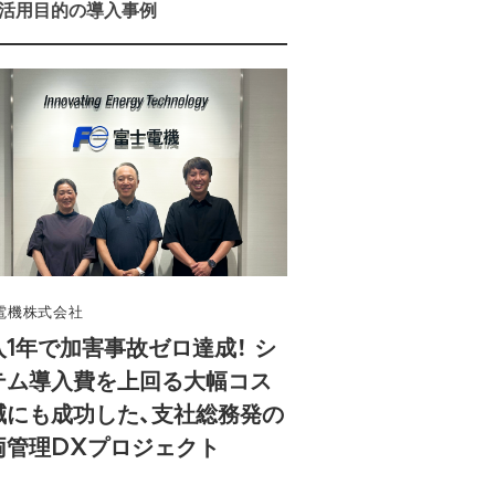
活用目的の導入事例
電機株式会社
入1年で加害事故ゼロ達成！ シ
テム導入費を上回る大幅コス
減にも成功した、支社総務発の
両管理DXプロジェクト