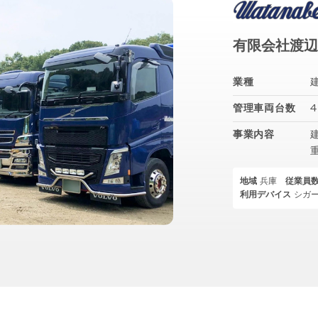
有限会社渡辺
業種
管理車両台数
事業内容
地域
兵庫
従業員
利用デバイス
シガ