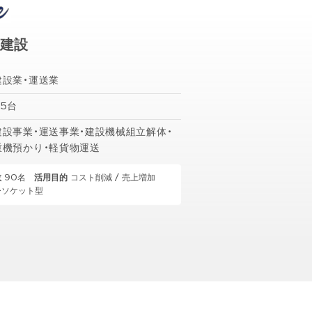
建設
建設業・運送業
45台
建設事業・運送事業・建設機械組立解体・
重機預かり・軽貨物運送
数
90名
活用目的
コスト削減 / 売上増加
ーソケット型