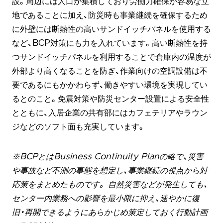
設。周辺には人口が集積しており労働力確保が容易な立
地であることに加え、防災時も事業継続を確保するため
に外壁には断熱性の高いサンドイッチパネルを使用する
など、BCP対策にも力を入れています。高い断熱性を持
つサンドイッチパネルを利用することで倉庫内の温度が
外部より高くなることを防ぎ、作業向けの空調設備は不
要であるにもかかわらず、働きやすい環境を実現してい
るとのこと。免震対策や防災センター設置による安全性
とともに、入居企業の共有部にはカフェテリアやラウン
ジなどのソフト面も充実しています。
※BCPとはBusiness Continuity Planの略で、災害
や事故など不測の事態を想定し、事業継続の視点から対
応策をまとめたものです。 自然災害などが発生しても、
センター内業務への影響を最小限に抑え、速やかに復
旧・再開できるようにあらかじめ策定しておく行動計画