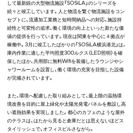
して最新鋭の大型物流施設「SOSiLA」のシリーズを
続々と竣工しています。人と物流を繋ぐ物流施設をコン
セプトに、流通加工業務と短時間納品への対応、施設持
続性と可変性の追求、働く環境の向上といった新たな価
値の提供を行っています。現在は関東を中心に４拠点が
稼働中。3月に竣工したばかりの「SOSiLA横浜港北」は、
庫内作業に適した平均照度300ルクス（LED照明）を確
保したほか、共用部に無料Wifiを装備したラウンジやシ
ャワールームを設置し、働く環境の充実を目指した設備
が完備されています。
また、環境へ配慮した取り組みとして、最上階の温熱環
境改善を目的に屋上緑化や太陽光発電パネルを敷設し高
い遮熱効果を実現しました。都心のカフェのような屋外
のテラスは、はたから見ると倉庫だとは思えないほどス
タイリッシュで、オフィスビルさながら。