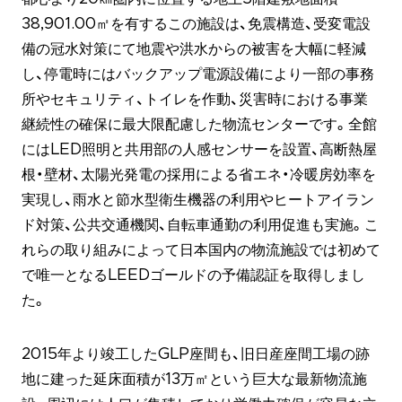
38,901.00㎡を有するこの施設は、免震構造、受変電設
備の冠水対策にて地震や洪水からの被害を大幅に軽減
し、停電時にはバックアップ電源設備により一部の事務
所やセキュリティ、トイレを作動、災害時における事業
継続性の確保に最大限配慮した物流センターです。全館
にはLED照明と共用部の人感センサーを設置、高断熱屋
根・壁材、太陽光発電の採用による省エネ・冷暖房効率を
実現し、雨水と節水型衛生機器の利用やヒートアイラン
ド対策、公共交通機関、自転車通勤の利用促進も実施。こ
れらの取り組みによって日本国内の物流施設では初めて
で唯一となるLEEDゴールドの予備認証を取得しまし
た。
2015年より竣工したGLP座間も、旧日産座間工場の跡
地に建った延床面積が13万㎡という巨大な最新物流施