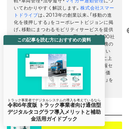
転・車両管理・法令遵守・
マイカー通勤管理
につ
いてわかりやすく解説します。
株式会社スマー
トドライブ
は、2013年の創業以来、「移動の進
化を後押しする」をコーポレートビジョンに掲
げ、移動にまつわるモビリティサービスを提供
しています。SmartDrive Fleetは、2,000社
この記事を読む方におすすめの資料
以上への導入実績があり、車両に関わる業務の
改善や安全運転の推進などに役立てられてい
ます。また、東京証券取引所グロース市場に上
場しています。 SmartDrive Fleetは情報セ
キュリティマネジメントシステム適合性評価
制度「ISMS認証（ISO/IEC 27001:2013）」を
取得しています。
トラック事業者でデジタルシステムの導入を考えているなら
令和6年度版 トラック事業者向け通信型
人気資料
デジタルタコグラフ導入メリットと補助
金活用ガイドブック