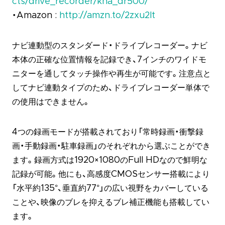
cts/drive_recorder/kna_dr500/
・Amazon :
http://amzn.to/2zxu2lt
ナビ連動型のスタンダード・ドライブレコーダー。ナビ
本体の正確な位置情報を記録でき、7インチのワイドモ
ニターを通してタッチ操作や再生が可能です。注意点と
してナビ連動タイプのため、ドライブレコーダー単体で
の使用はできません。
4つの録画モードが搭載されており「常時録画・衝撃録
画・手動録画・駐車録画」のそれぞれから選ぶことができ
ます。録画方式は1920×1080のFull HDなので鮮明な
記録が可能。他にも、高感度CMOSセンサー搭載により
「水平約135°、垂直約77°」の広い視野をカバーしている
ことや、映像のブレを抑えるブレ補正機能も搭載してい
ます。