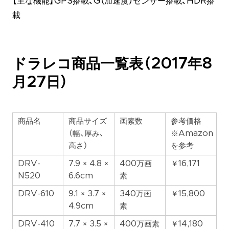
【主な機能】GPS搭載、G（加速度）センサー搭載、HDR搭
載
ドラレコ商品一覧表（2017年8
月27日）
商品名
商品サイズ
画素数
参考価格
（幅、厚み、
※Amazon
高さ）
を参考
DRV-
7.9 × 4.8 ×
400万画
￥16,171
N520
6.6cm
素
DRV-610
9.1 × 3.7 ×
340万画
￥15,800
4.9cm
素
DRV-410
7.7 × 3.5 ×
400万画素
￥14,180