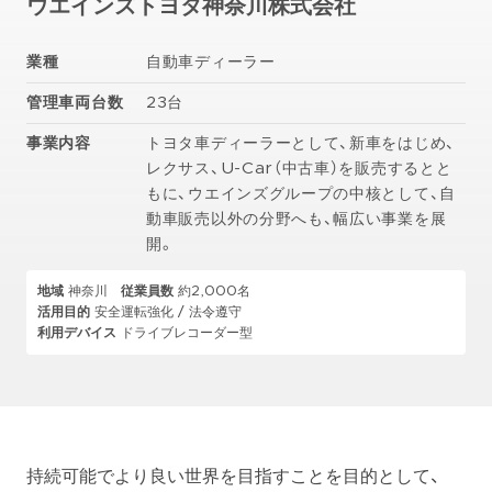
ウエインズトヨタ神奈川株式会社
業種
自動車ディーラー
管理車両台数
23台
事業内容
トヨタ車ディーラーとして、新車をはじめ、
レクサス、U-Car（中古車）を販売するとと
もに、ウエインズグループの中核として、自
動車販売以外の分野へも、幅広い事業を展
開。
地域
神奈川
従業員数
約2,000名
活用目的
安全運転強化 / 法令遵守
利用デバイス
ドライブレコーダー型
持続可能でより良い世界を目指すことを目的として、