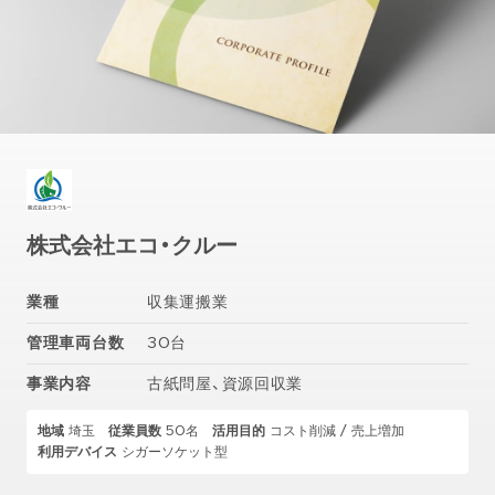
株式会社エコ・クルー
業種
収集運搬業
管理車両台数
30台
事業内容
古紙問屋、資源回収業
地域
埼玉
従業員数
50名
活用目的
コスト削減 / 売上増加
利用デバイス
シガーソケット型