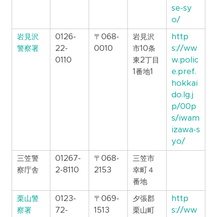
se-sy
o/
岩見沢
0126-
〒068-
岩見沢
http
警察署
22-
0010
市10条
s://ww
0110
東2丁目
w.polic
1番地1
e.pref.
hokkai
do.lg.j
p/00p
s/iwam
izawa-s
yo/
三笠警
01267-
〒068-
三笠市
察庁舎
2-8110
2153
幸町４
番地
栗山警
0123-
〒069-
夕張郡
http
察署
72-
1513
栗山町
s://ww