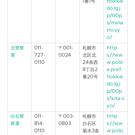
1番1号
hokkai
do.lg.j
p/00p
s/mina
mi-sy
o/
北警察
011-
〒001-
札幌市
http
署
727-
0024
北区北
s://ww
0110
24条西
w.polic
8丁目2
e.pref.
番20号
hokkai
do.lg.j
p/00p
s/kita-s
yo/
白石警
011-
〒003-
札幌市
http
察署
814-
0803
白石区
s://ww
0110
菊水3条
w.polic