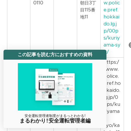
0110
朝日3丁
w.polic
目115番
e.pref.
地11
hokkai
do.lg.j
p/00p
s/kuriy
ama-sy
o/
この記事を読む方におすすめの資料
夕張警
0123-
〒068-
夕張市
https:/
察庁舎
52-
0405
旭町４
/www.
0110
番地
police.
pref.ho
kkaido.
lg.jp/0
0ps/ku
riyama
安全運転管理者制度がまるっとわかる！
-
まるわかり！安全運転管理者編
syo/ka