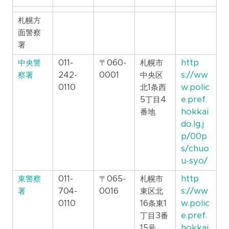
札幌方
面警察
署
中央警
011-
〒060-
札幌市
http
察署
242-
0001
中央区
s://ww
0110
北1条西
w.polic
5丁目4
e.pref.
番地
hokkai
do.lg.j
p/00p
s/chuo
u-syo/
東警察
011-
〒065-
札幌市
http
署
704-
0016
東区北
s://ww
0110
16条東1
w.polic
丁目3番
e.pref.
15号
hokkai