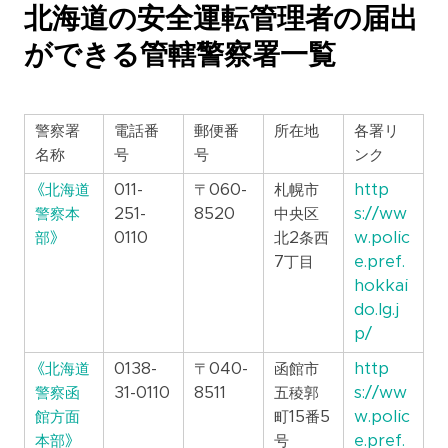
北海道の安全運転管理者の届出
ができる管轄警察署一覧
警察署
電話番
郵便番
所在地
各署リ
名称
号
号
ンク
《北海道
011-
〒060-
札幌市
http
警察本
251-
8520
中央区
s://ww
部》
0110
北2条西
w.polic
7丁目
e.pref.
hokkai
do.lg.j
p/
《北海道
0138-
〒040-
函館市
http
警察函
31-0110
8511
五稜郭
s://ww
館方面
町15番5
w.polic
本部》
号
e.pref.