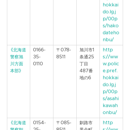
hokkai
do.lg.j
p/00p
s/hako
dateho
nbu/
《北海道
0166-
〒078-
旭川市1
http
警察旭
35-
8511
条通25
s://ww
川方面
0110
丁目
w.polic
本部》
487番
e.pref.
地の6
hokkai
do.lg.j
p/00p
s/asahi
kawah
onbu/
《北海道
0154-
〒085-
釧路市
http
警察釧
25-
8511
黒金町
s://ww