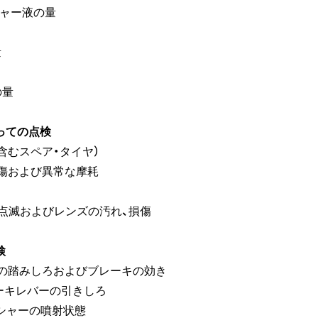
シャー液の量
量
の量
っての点検
含むスペア・タイヤ）
損傷および異常な摩耗
さ
、点滅およびレンズの汚れ、損傷
検
ルの踏みしろおよびブレーキの効き
ーキレバーの引きしろ
シャーの噴射状態