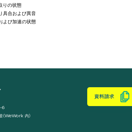
取りの状態
かり具合および異音
速および加速の状態
ブ
資料請求
-6
（WeWork 内）