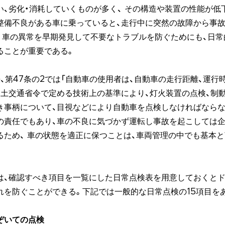
い、劣化・消耗していくものが多く、 その構造や装置の性能が低
整備不良がある車に乗っていると、走行中に突然の故障から事
。車の異常を早期発見して不要なトラブルを防ぐためにも、日常
ることが重要である。
、第47条の2では「自動車の使用者は、自動車の走行距離、運行
国土交通省令で定める技術上の基準により、灯火装置の点検、制
き事柄について、目視などにより自動車を点検しなければならな
の責任でもあり、車の不良に気づかず運転し事故を起こしては
るため、 車の状態を適正に保つことは、車両管理の中でも基本
は、確認すべき項目を一覧にした日常点検表を用意しておくと
れを防ぐことができる。下記では一般的な日常点検の15項目を
ぞいての点検