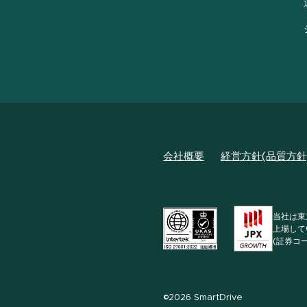
会社概要
経営方針(品質方針
当社は東
上場して
(証券コー
©2026 SmartDrive