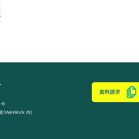
ブ
資料請求
-6
（WeWork 内）