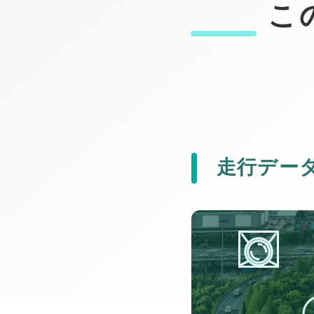
こ
走行デー