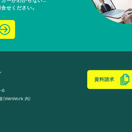
ッカーがわからない…
問合せください。
ブ
資料請求
-6
（WeWork 内）