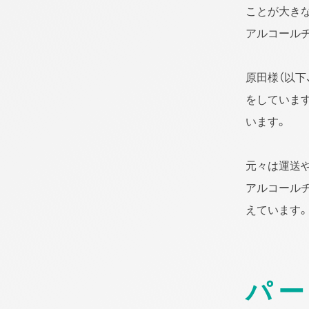
ことが大き
アルコール
原田様（以下
をしていま
います。
元々は運送
アルコール
えています。
パ