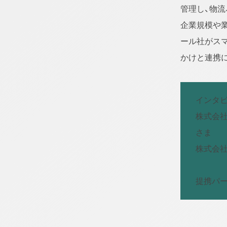
管理し、物
企業規模や
ール社がス
かけと連携
インタビ
株式会社
さま
株式会社
提携パー