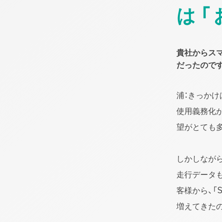
は「
貴社からス
だったので
浦：きっかけ
使用義務化
望がとても
しかしなが
走行データ
客様から、「S
増えてきた