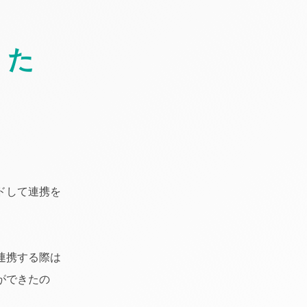
るた
ドして連携を
I連携する際は
ができたの