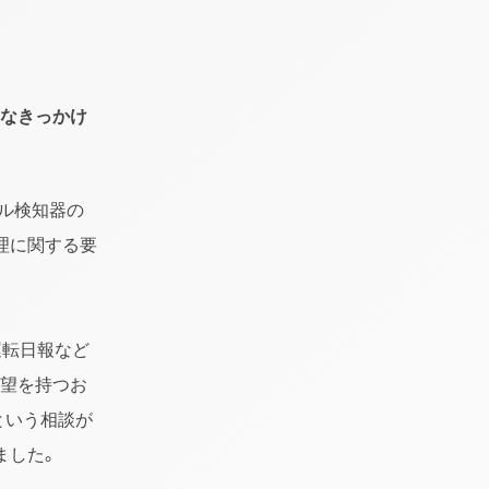
うなきっかけ
ール検知器の
理に関する要
運転日報など
要望を持つお
」という相談が
ました。