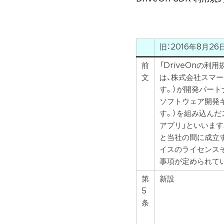
旧：2016年8月2
前
「DriveOnの利
文
は、株式会社スマー
す。）が開発パートナ
ソフトウェア開発キ
す。）を組み込んだ
アプリ」といいます
と当社の間に成立する
イスのライセンス
事項が定められて
第
新設
5
条