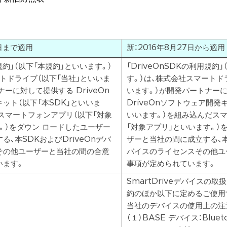
6日まで適用
新：2016年8月27日から適用
用規約」（以下「本規約」といいます。）
「DriveOnSDKの利用規約
トドライブ（以下「当社」といいま
す。）は、株式会社スマートド
ーに対して提供する DriveOn
います。）が開発パートナー
ット（以下「本SDK」といいま
DriveOnソフトウェア開発
スマートフォンアプリ（以下「対象
いいます。）を組み込んだス
。）をダウン ロードしたユーザー
「対象アプリ」といいます。）
、本SDKおよびDriveOnデバ
ザーと当社の間に成立する、本S
その他ユーザーと当社の間の合意
バイスのライセンスその他ユ
います。
事項が定められています。
SmartDriveデバイスの
約のほか以下に定めるご使用
当社のデバイスの使用上の注
（１）BASE デバイス：Blue